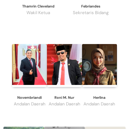
Thamrin Cleveland
Febriandes
Wakil Ketua
Sekretaris Bidang
Novembriandi
Roni M. Nur
Herlina
Andalan Daerah
Andalan Daerah
Andalan Daerah