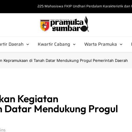
225 Mahasiswa FKIP Undhari Perdalam Karakteristik da
“Bekali Calon Pembina, Kak Misrawati Kupas S
Tak Sekadar Seragam, Kak Amrullah 
Pramuka Sumbar
arda Sumbar
Kak Amar Salahuddin Tekankan Postur 
rtir Daerah
Kwartir Cabang
Warta Pramuka
225 Mahasiswa FKIP Undhari Perdalam Karakteristik da
tan Kepramukaan di Tanah Datar Mendukung Progul Pemerintah Daerah
nkan Kegiatan
h Datar Mendukung Progul
ins