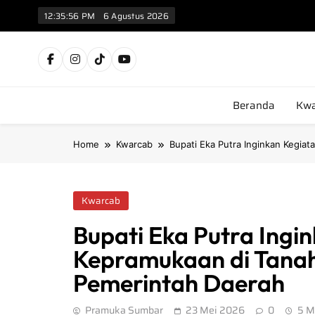
12:35:57 PM
6 Agustus 2026
Kw
Beranda
Kwa
Home
Kwarcab
Bupati Eka Putra Inginkan Kegia
Kwarcab
Bupati Eka Putra Ingi
Kepramukaan di Tana
Pemerintah Daerah
Pramuka Sumbar
23 Mei 2026
0
5 M