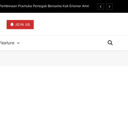
n Pembinaan Pramuka Penegak Bersama Kak Erismar Amri
ejarah dan Organisasi Gerakan Pramuka di KMD Undhari”
JOIN US
Kupas Filosofi Atribut Pembina Pramuka di KMD Undhari
Ideal Pembina Pramuka kepada 225 Peserta KMD Undhari
Feature
n Pembinaan Pramuka Penegak Bersama Kak Erismar Amri