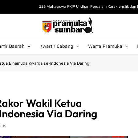
225 Mahasiswa FKIP Undhari Perdalam Karakteristik da
“Bekali Calon Pembina, Kak Misrawati Kupas S
Tak Sekadar Seragam, Kak Amrullah 
Pramuka Sumbar
arda Sumbar
Kak Amar Salahuddin Tekankan Postur 
rtir Daerah
Kwartir Cabang
Warta Pramuka
225 Mahasiswa FKIP Undhari Perdalam Karakteristik da
Ketua Binamuda Kwarda se-Indonesia Via Daring
Rakor Wakil Ketua
ndonesia Via Daring
ins