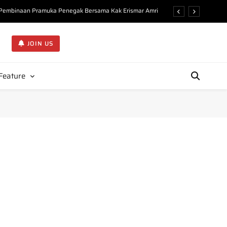
n Pembinaan Pramuka Penegak Bersama Kak Erismar Amri
ejarah dan Organisasi Gerakan Pramuka di KMD Undhari”
JOIN US
Kupas Filosofi Atribut Pembina Pramuka di KMD Undhari
Ideal Pembina Pramuka kepada 225 Peserta KMD Undhari
Feature
n Pembinaan Pramuka Penegak Bersama Kak Erismar Amri