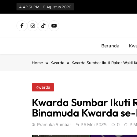
4:42:52 PM
8 Agustus 2026
Kw
Beranda
Kwa
Home
Kwarda
Kwarda Sumbar Ikuti Rakor Wakil 
Kwarda
Kwarda Sumbar Ikuti 
Binamuda Kwarda se-I
Pramuka Sumbar
26 Mei 2025
0
2 M