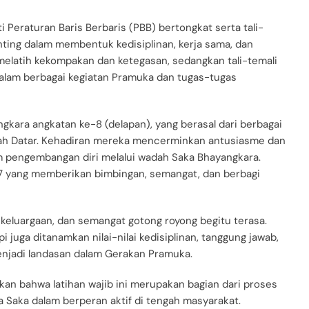
ti Peraturan Baris Berbaris (PBB) bertongkat serta tali-
nting dalam membentuk kedisiplinan, kerja sama, dan
melatih kekompakan dan ketegasan, sedangkan tali-temali
dalam berbagai kegiatan Pramuka dan tugas-tugas
angkara angkatan ke-8 (delapan), yang berasal dari berbagai
ah Datar. Kehadiran mereka mencerminkan antusiasme dan
m pengembangan diri melalui wadah Saka Bhayangkara.
n 7 yang memberikan bimbingan, semangat, dan berbagi
ekeluargaan, dan semangat gotong royong begitu terasa.
pi juga ditanamkan nilai-nilai kedisiplinan, tanggung jawab,
enjadi landasan dalam Gerakan Pramuka.
an bahwa latihan wajib ini merupakan bagian dari proses
 Saka dalam berperan aktif di tengah masyarakat.