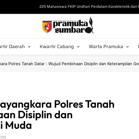
225 Mahasiswa FKIP Undhari Perdalam Karakteristik da
“Bekali Calon Pembina, Kak Misrawati Kupas S
Tak Sekadar Seragam, Kak Amrullah 
Pramuka Sumbar
arda Sumbar
Kak Amar Salahuddin Tekankan Postur 
rtir Daerah
Kwartir Cabang
Warta Pramuka
225 Mahasiswa FKIP Undhari Perdalam Karakteristik da
kara Polres Tanah Datar : Wujud Pembinaan Disiplin dan Keterampilan G
hayangkara Polres Tanah
an Disiplin dan
i Muda
ins