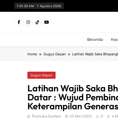
7:01:21 AM
7 Agustus 2026
Kw
Beranda
Kwa
Home
Gugus Depan
Latihan Wajib Saka Bhayang
Gugus Depan
Latihan Wajib Saka B
Datar : Wujud Pembina
Keterampilan Generas
Pramuka Sumbar
25 Mei 2025
0
4 M