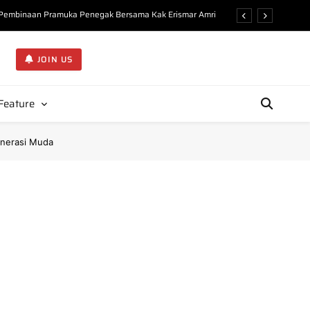
n Pembinaan Pramuka Penegak Bersama Kak Erismar Amri
ejarah dan Organisasi Gerakan Pramuka di KMD Undhari”
JOIN US
Kupas Filosofi Atribut Pembina Pramuka di KMD Undhari
Ideal Pembina Pramuka kepada 225 Peserta KMD Undhari
Feature
n Pembinaan Pramuka Penegak Bersama Kak Erismar Amri
enerasi Muda