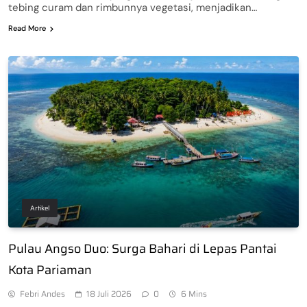
tebing curam dan rimbunnya vegetasi, menjadikan…
Read More
Artikel
Pulau Angso Duo: Surga Bahari di Lepas Pantai
Kota Pariaman
Febri Andes
18 Juli 2026
0
6 Mins