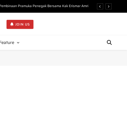
n Pembinaan Pramuka Penegak Bersama Kak Erismar Amri
ejarah dan Organisasi Gerakan Pramuka di KMD Undhari”
JOIN US
Kupas Filosofi Atribut Pembina Pramuka di KMD Undhari
Ideal Pembina Pramuka kepada 225 Peserta KMD Undhari
Feature
n Pembinaan Pramuka Penegak Bersama Kak Erismar Amri