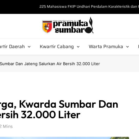
225 Mahasiswa FKIP Undhari Perdalam Karakteristik da
“Bekali Calon Pembina, Kak Misrawati Kupas S
Tak Sekadar Seragam, Kak Amrullah 
Pramuka Sumbar
arda Sumbar
Kak Amar Salahuddin Tekankan Postur 
rtir Daerah
Kwartir Cabang
Warta Pramuka
225 Mahasiswa FKIP Undhari Perdalam Karakteristik da
umbar Dan Jateng Salurkan Air Bersih 32.000 Liter
rga, Kwarda Sumbar Dan
rsih 32.000 Liter
2 Mins