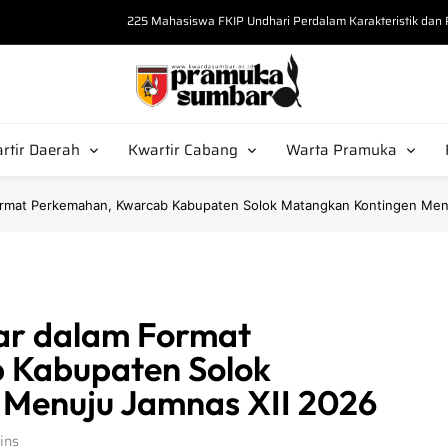
225 Mahasiswa FKIP Undhari Perdalam Karakteristik da
“Bekali Calon Pembina, Kak Misrawati Kupas S
Tak Sekadar Seragam, Kak Amrullah 
Pramuka Sumbar
arda Sumbar
Kak Amar Salahuddin Tekankan Postur 
rtir Daerah
Kwartir Cabang
Warta Pramuka
225 Mahasiswa FKIP Undhari Perdalam Karakteristik da
ormat Perkemahan, Kwarcab Kabupaten Solok Matangkan Kontingen Men
ar dalam Format
 Kabupaten Solok
Menuju Jamnas XII 2026
ins