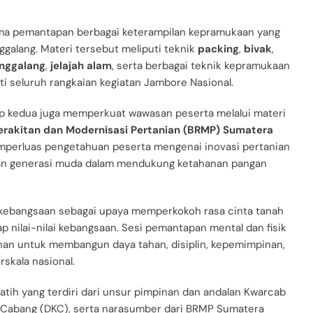
ima pemantapan berbagai keterampilan kepramukaan yang
alang. Materi tersebut meliputi teknik
packing
,
bivak
,
enggalang
,
jelajah alam
, serta berbagai teknik kepramukaan
i seluruh rangkaian kegiatan Jambore Nasional.
ap kedua juga memperkuat wawasan peserta melalui materi
rakitan dan Modernisasi Pertanian (BRMP) Sumatera
mperluas pengetahuan peserta mengenai inovasi pertanian
ran generasi muda dalam mendukung ketahanan pangan
 kebangsaan sebagai upaya memperkokoh rasa cinta tanah
p nilai-nilai kebangsaan. Sesi pemantapan mental dan fisik
ihan untuk membangun daya tahan, disiplin, kepemimpinan,
skala nasional.
atih yang terdiri dari unsur pimpinan dan andalan Kwarcab
 Cabang (DKC), serta narasumber dari BRMP Sumatera