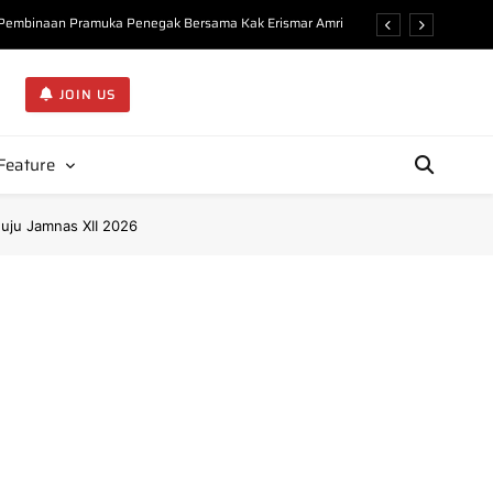
n Pembinaan Pramuka Penegak Bersama Kak Erismar Amri
ejarah dan Organisasi Gerakan Pramuka di KMD Undhari”
JOIN US
Kupas Filosofi Atribut Pembina Pramuka di KMD Undhari
Ideal Pembina Pramuka kepada 225 Peserta KMD Undhari
Feature
n Pembinaan Pramuka Penegak Bersama Kak Erismar Amri
uju Jamnas XII 2026