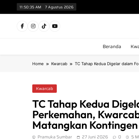
11:50:36 AM
7 Agustus 2026
Kw
Beranda
Kwa
Home
Kwarcab
TC Tahap Kedua Digelar dalam F
Kwarcab
TC Tahap Kedua Digel
Perkemahan, Kwarcab
Matangkan Kontingen 
Pramuka Sumbar
27 Juni 2026
0
5 M