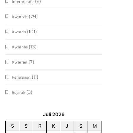
(2)
Interpretatif
(79)
Kwarcab
(101)
Kwarda
(13)
Kwarnas
(7)
Kwarran
(11)
Perjalanan
(3)
Sejarah
Juli 2026
S
S
R
K
J
S
M