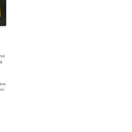
nal
ng
akna
smi