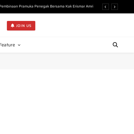
n Pembinaan Pramuka Penegak Bersama Kak Erismar Amri
ejarah dan Organisasi Gerakan Pramuka di KMD Undhari”
JOIN US
Kupas Filosofi Atribut Pembina Pramuka di KMD Undhari
Ideal Pembina Pramuka kepada 225 Peserta KMD Undhari
Feature
n Pembinaan Pramuka Penegak Bersama Kak Erismar Amri