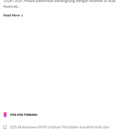
2026–2031. Prosesi pelantikan berlangsung dengan khidmat di Aula
Kwarcab…
Read More
POS-POS TERBARU
225 Mahasiswa FKIP Undhari Perdalam Karakteristik dan